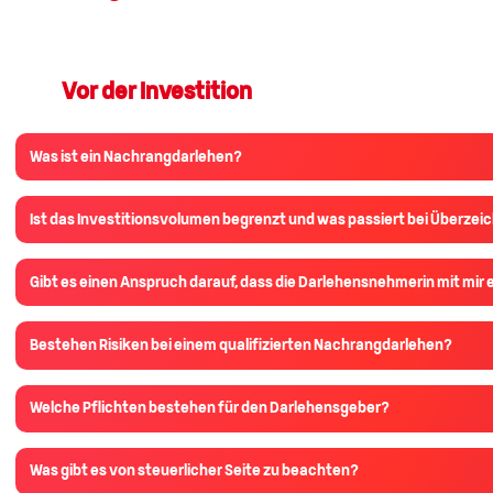
Vor der Investition
Was ist ein Nachrangdarlehen?
Ist das Investitionsvolumen begrenzt und was passiert bei Überze
Gibt es einen Anspruch darauf, dass die Darlehensnehmerin mit mir 
Bestehen Risiken bei einem qualifizierten Nachrangdarlehen?
Welche Pflichten bestehen für den Darlehensgeber?
Was gibt es von steuerlicher Seite zu beachten?