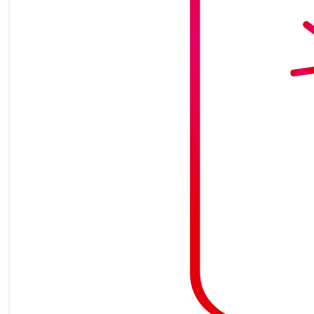
R
u
P
i