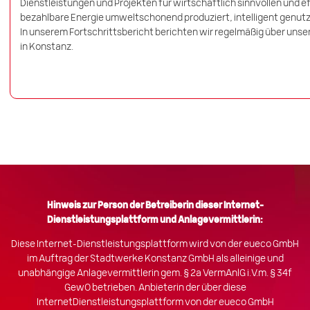
Dienstleistungen und Projekten für wirtschaftlich sinnvollen und e
bezahlbare Energie umweltschonend produziert, intelligent genutzt u
In unserem Fortschrittsbericht berichten wir regelmäßig über unse
in Konstanz.
Hinweis zur Person der Betreiberin dieser Internet-
Dienstleistungsplattform und Anlagevermittlerin:
Diese Internet-Dienstleistungsplattform wird von der eueco GmbH
im Auftrag der Stadtwerke Konstanz GmbH als alleinige und
unabhängige Anlagevermittlerin gem. § 2a VermAnlG i.V.m. § 34f
GewO betrieben. Anbieterin der über diese
InternetDienstleistungsplattform von der eueco GmbH