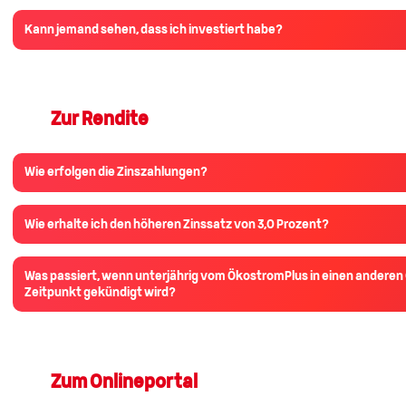
Kann jemand sehen, dass ich investiert habe?
Zur Rendite
Wie erfolgen die Zinszahlungen?
Wie erhalte ich den höheren Zinssatz von 3,0 Prozent?
Was passiert, wenn unterjährig vom ÖkostromPlus in einen andere
Zeitpunkt gekündigt wird?
Zum Onlineportal