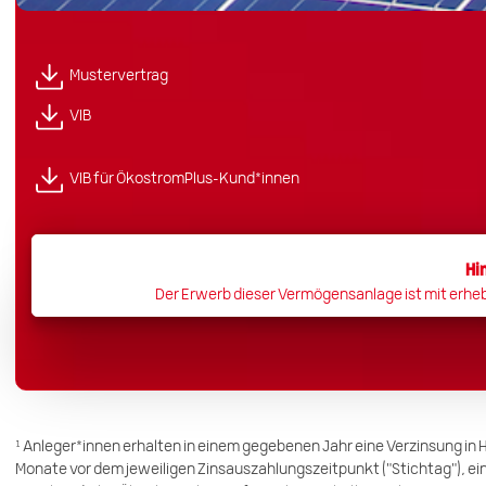
Mustervertrag
VIB
VIB für ÖkostromPlus-Kund*innen
Hi
Der Erwerb dieser Vermögensanlage ist mit erhe
¹ Anleger*innen erhalten in einem gegebenen Jahr eine Verzinsung in H
Monate vor dem jeweiligen Zinsauszahlungszeitpunkt ("Stichtag"), e