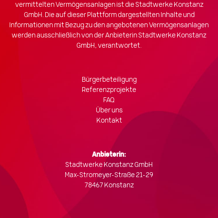
vermittelten Vermögensanlagen ist die Stadtwerke Konstanz
GmbH. Die auf dieser Plattform dargestellten Inhalte und
Informationen mit Bezug zu den angebotenen Vermögensanlagen
werden ausschließlich von der Anbieterin Stadtwerke Konstanz
GmbH, verantwortet.
Bürgerbeteiligung
Referenzprojekte
FAQ
Footer
Über uns
Kontakt
Hauptnavigation
Anbieterin:
Stadtwerke Konstanz GmbH
Max-Stromeyer-Straße 21-29
78467 Konstanz