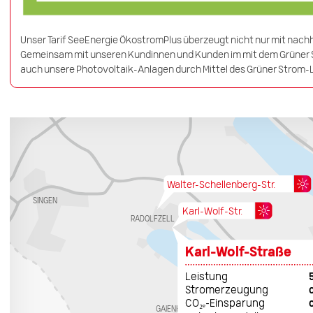
Unser Tarif SeeEnergie ÖkostromPlus überzeugt nicht nur mit nach
Gemeinsam mit unseren Kundinnen und Kunden im mit dem Grüner Str
auch unsere Photovoltaik-Anlagen durch Mittel des Grüner Strom-L
Ma
r
tin-Sc
Walter-Schellenberg-Str.
SINGEN
Karl-Wolf-Str.
RADOLFZELL
Karl-Wolf-Straße
ALLENS
B
A
CH
Hörnliweg
Leistung
t
r
.
rs
tte
t
e
el
s
Lit
z
Stromerzeugung
REICHEN
A
U
CO₂ₑ-Einsparung
GAIENHOFEN