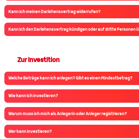
Kann ich meinen Darlehensvertrag widerrufen?
Kann ich den Darlehensvertrag kündigen oder auf dritte Personen 
Zur Investition
Welche Beträge kann ich anlegen? Gibt es einen Mindestbetrag?
Wie kann ich investieren?
Warum muss ich mich als Anlegerin oder Anleger registrieren?
Wer kann investieren?